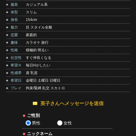
服装
カジュアル系
体型
スリム
身長
154cm
魅力
目 スタイル全般
恋愛
家庭的
趣味
カラオケ 旅行
性格
積極的 明るい
社交性
すぐ仲良くなる
希望Ｈ
毎日Hがしたい
性感帯
肩 乳首
希望日
金曜日 土曜日 日曜日
プレイ
拘束/緊縛 乱交 スカトロ
英子さんへメッセージを送信