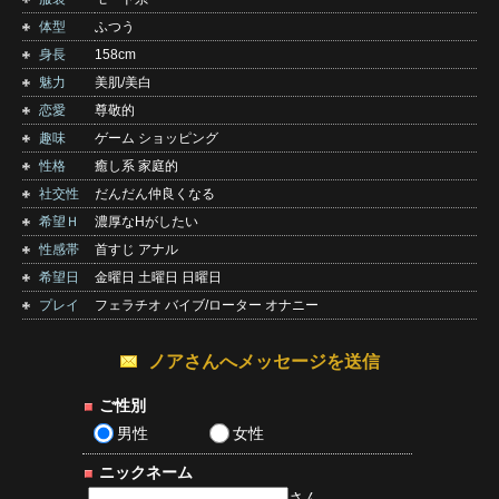
体型
ふつう
身長
158cm
魅力
美肌/美白
恋愛
尊敬的
趣味
ゲーム ショッピング
性格
癒し系 家庭的
社交性
だんだん仲良くなる
希望Ｈ
濃厚なHがしたい
性感帯
首すじ アナル
希望日
金曜日 土曜日 日曜日
プレイ
フェラチオ バイブ/ローター オナニー
ノアさんへメッセージを送信