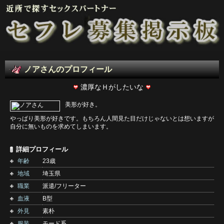
ノアさんのプロフィール
濃厚なＨがしたいな
美形が好き。
やっぱり美形が好きです。もちろん人間見た目だけじゃないとは想いますが
自分に無いものを求めてしまいます。
詳細プロフィール
年齢
23歳
地域
埼玉県
職業
派遣/フリーター
血液
B型
外見
素朴
服装
モード系