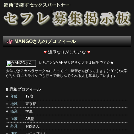
MANGOさんのプロフィール
濃厚なＨがしたいな
いちごとSMAPが大好きな大学１回生です☆★
大学ではアカペラサークルに入ってて、練習がんばってまぁす(・∀・)♪大学
がない時にカラオケでも行って楽しんでくれる人を募集しています♪
詳細プロフィール
年齢
19歳
地域
東京都
職業
学生
血液
AB型
外見
お嬢さん
服装
カジュアル系