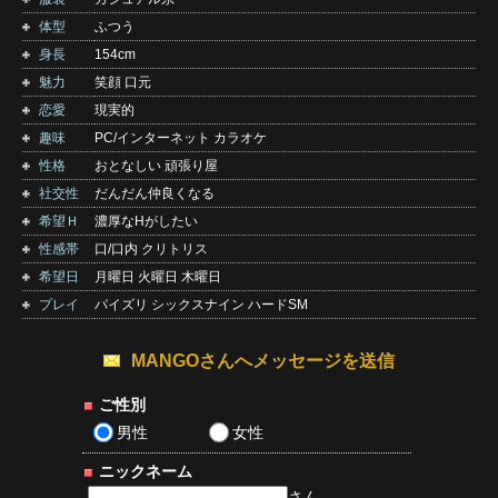
体型
ふつう
身長
154cm
魅力
笑顔 口元
恋愛
現実的
趣味
PC/インターネット カラオケ
性格
おとなしい 頑張り屋
社交性
だんだん仲良くなる
希望Ｈ
濃厚なHがしたい
性感帯
口/口内 クリトリス
希望日
月曜日 火曜日 木曜日
プレイ
パイズリ シックスナイン ハードSM
MANGOさんへメッセージを送信