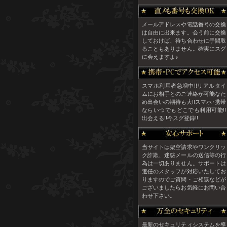
メールアドレスや電話番号の交換
は自由に出来ます。会う前に交換
しておけば、待ち合わせに手間取
ることもありません。確実にスグ
に会えますよ♪
スマホ利用者急増中!!リアルタイ
ムにお相手とのご連絡が可能なた
め出会いの期待も大!!スマホ･携帯
ならいつでもどこでも利用可能!!
出会える!!今スグ登録!!
当サイトは架空請求やワンクリッ
ク詐欺、迷惑メールの送信等の行
為は一切ありません。サポートは
選任のスタッフが対応いたしてお
りますのでご質問・ご相談などが
ございましたらお気軽にお問い合
わせ下さい。
最新のセキュリティシステムを導