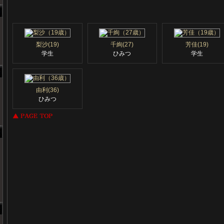
梨沙(19)
千絢(27)
芳佳(19)
学生
ひみつ
学生
由利(36)
ひみつ