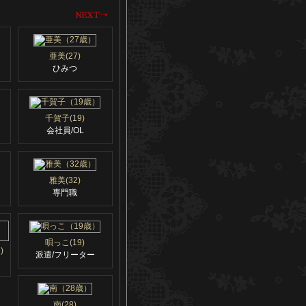
亜美(27)
ひみつ
千賀子(19)
会社員/OL
雅美(32)
専門職
唄っこ(19)
)
派遣/フリーター
南(28)