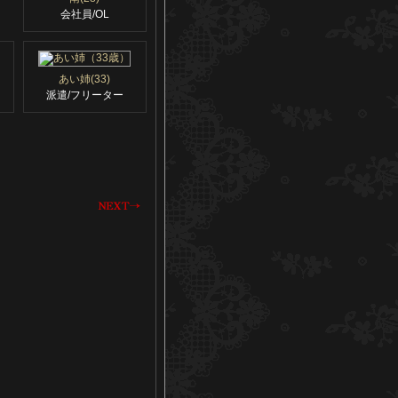
会社員/OL
あい姉(33)
派遣/フリーター