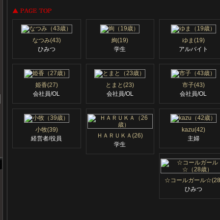
なつみ(43)
絢(19)
ゆま(19)
ひみつ
学生
アルバイト
姫香(27)
とまと(23)
市子(43)
会社員/OL
会社員/OL
会社員/OL
小牧(39)
kazu(42)
ＨＡＲＵＫＡ(26)
経営者/役員
主婦
学生
☆コールガール☆(28
ひみつ